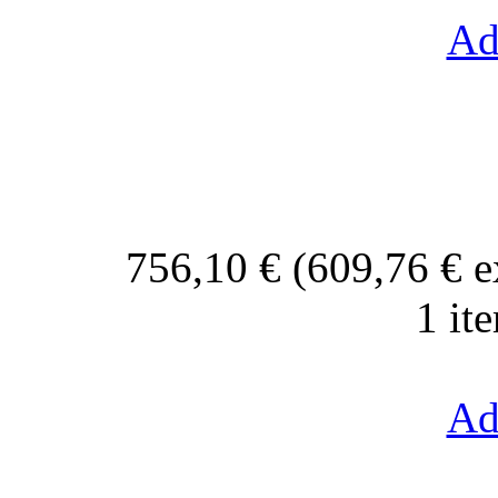
Ad
756,10 € (609,76 € 
1 it
Ad