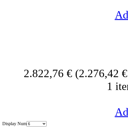
Ad
2.822,76 € (2.276,42 
1 it
Ad
Display Num