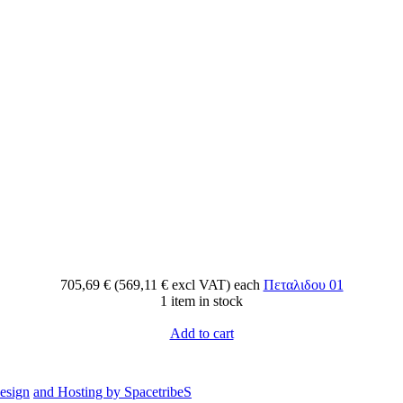
705,69 € (569,11 € excl VAT)
each
Πεταλιδου 01
1 item in stock
Add to cart
esign
and Hosting by SpacetribeS